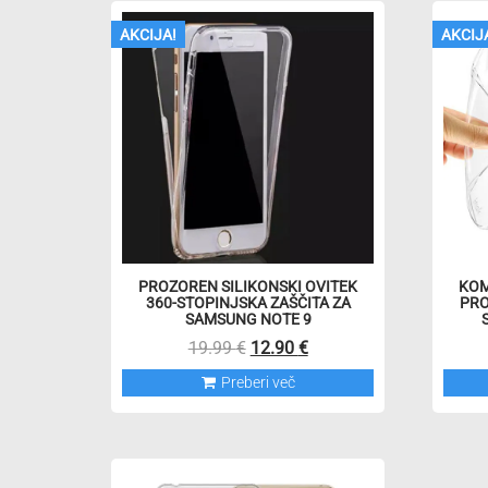
priljubljenosti
AKCIJA!
AKCIJ
PROZOREN SILIKONSKI OVITEK
KOM
360-STOPINJSKA ZAŠČITA ZA
PRO
SAMSUNG NOTE 9
Izvirna
Trenutna
19.99
€
12.90
€
cena
cena
Preberi več
je
je:
bila:
12.90 €.
19.99 €.