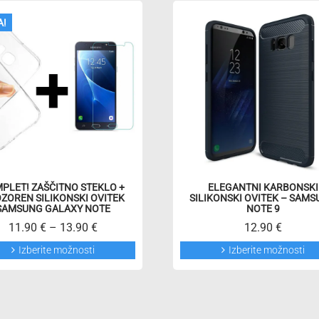
A!
PLET! ZAŠČITNO STEKLO +
ELEGANTNI KARBONSKI
ZOREN SILIKONSKI OVITEK
SILIKONSKI OVITEK – SAM
SAMSUNG GALAXY NOTE
NOTE 9
11.90
€
–
13.90
€
12.90
€
Ta
Izberite možnosti
Izberite možnosti
izdelek
ima
več
različic.