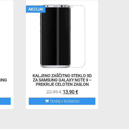
AKCIJA!
KALJENO ZAŠČITNO STEKLO 3D
SUNG
ZA SAMSUNG GALAXY NOTE 9 –
PREKRIJE CELOTEN ZASLON
Izvirna
Trenutna
22.99
€
13.90
€
Ta
cena
cena
Dodaj v košarico
izdelek
je
je:
ima
bila:
13.90 €.
več
22.99 €.
različic.