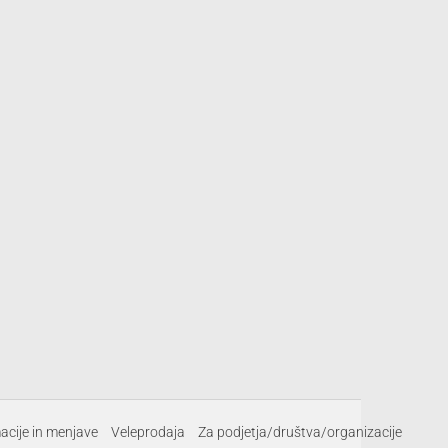
Možnosti
lahko
izberete
na
strani
izdelka
cije in menjave
Veleprodaja
Za podjetja/društva/organizacije