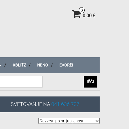
0
0.00 €
XBLITZ
NENO
EVOREI
IŠČI
SVETOVANJE NA
041 636 737