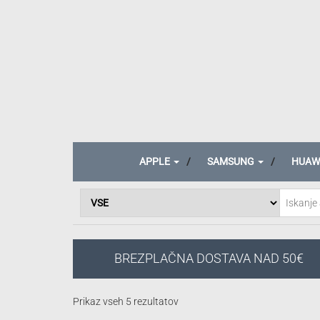
APPLE
SAMSUNG
HUAW
BREZPLAČNA DOSTAVA NAD 50€
Razvrščeno
Prikaz vseh 5 rezultatov
po