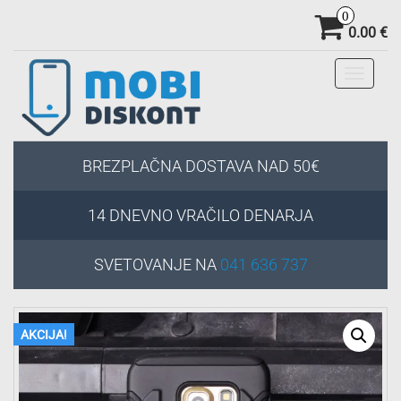
0
0.00 €
Toggle
navigati
BREZPLAČNA DOSTAVA NAD 50€
14 DNEVNO VRAČILO DENARJA
SVETOVANJE NA
041 636 737
AKCIJA!