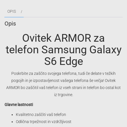
Galaxy
OPIS
S6
Edge
Opis
količina
Ovitek ARMOR za
telefon Samsung Galaxy
S6 Edge
Poskrbite za zaščito svojega telefona, tudi če delate v težkih
pogojih in je izpostavljenost vašega telefona še večja! Ovitek
ARMOR bo zaščitil vaš telefon iz vseh strani in telefon bo ostal kot
iz trgovine.
Glavne lastnosti
Kvalitetno zaščiti vaš telefon
Odlična trpežnost in vzdržljivost