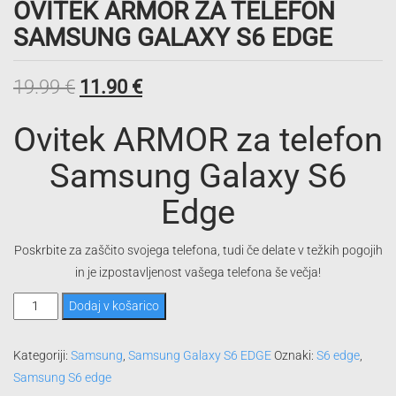
OVITEK ARMOR ZA TELEFON
SAMSUNG GALAXY S6 EDGE
Izvirna
Trenutna
19.99
€
11.90
€
cena
cena
Ovitek ARMOR za telefon
je
je:
Samsung Galaxy S6
bila:
11.90 €.
Edge
19.99 €.
Poskrbite za zaščito svojega telefona, tudi če delate v težkih pogojih
in je izpostavljenost vašega telefona še večja!
Ovitek
Dodaj v košarico
ARMOR
za
Kategoriji:
Samsung
,
Samsung Galaxy S6 EDGE
Oznaki:
S6 edge
,
telefon
Samsung S6 edge
Samsung