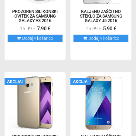
PROZOREN SILIKONSKI
KALJENO ZAŠČITNO
OVITEK ZA SAMSUNG
STEKLO ZA SAMSUNG
GALAXY A3 2016
GALAXY J5 2016
Izvirna
Trenutna
Izvirna
Trenutna
15.99
€
7.90
€
15.99
€
5.90
€
cena
cena
cena
cena
Dodaj v košarico
Dodaj v košarico
je
je:
je
je:
bila:
7.90 €.
bila:
5.90 €.
15.99 €.
15.99 €.
AKCIJA!
AKCIJA!