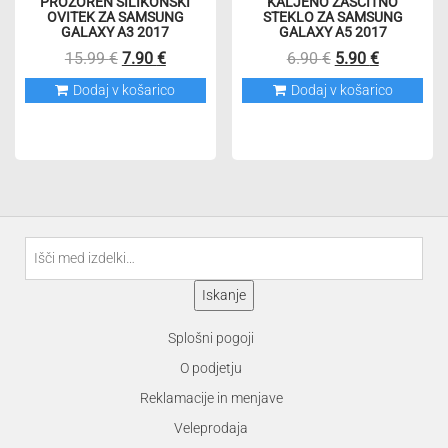
PROZOREN SILIKONSKI
KALJENO ZAŠČITNO
OVITEK ZA SAMSUNG
STEKLO ZA SAMSUNG
GALAXY A3 2017
GALAXY A5 2017
Izvirna
Trenutna
Izvirna
Trenutna
15.99
€
7.90
€
6.90
€
5.90
€
cena
cena
cena
cena
Dodaj v košarico
Dodaj v košarico
je
je:
je
je:
bila:
7.90 €.
bila:
5.90 €.
15.99 €.
6.90 €.
Išči:
Iskanje
Splošni pogoji
O podjetju
Reklamacije in menjave
Veleprodaja