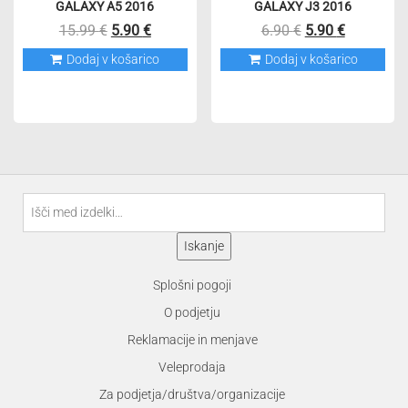
GALAXY A5 2016
GALAXY J3 2016
Izvirna
Trenutna
Izvirna
Trenutna
15.99
€
5.90
€
6.90
€
5.90
€
cena
cena
cena
cena
Dodaj v košarico
Dodaj v košarico
je
je:
je
je:
bila:
5.90 €.
bila:
5.90 €.
15.99 €.
6.90 €.
Išči:
Iskanje
Splošni pogoji
O podjetju
Reklamacije in menjave
Veleprodaja
Za podjetja/društva/organizacije