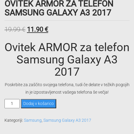
OVITEK ARMOR ZA TELEFON
SAMSUNG GALAXY A3 2017
Izvirna
Trenutna
19.99
€
11.90
€
cena
cena
Ovitek ARMOR za telefon
je
je:
Samsung Galaxy A3
bila:
11.90 €.
2017
19.99 €.
Poskrbite za zaščito svojega telefona, tudi če delate v težkih pogojih
in je izpostavljenost vašega telefona še večja!
Ovitek
Dodaj v košarico
ARMOR
za
Kategoriji:
Samsung
,
Samsung Galaxy A3 2017
telefon
Samsung