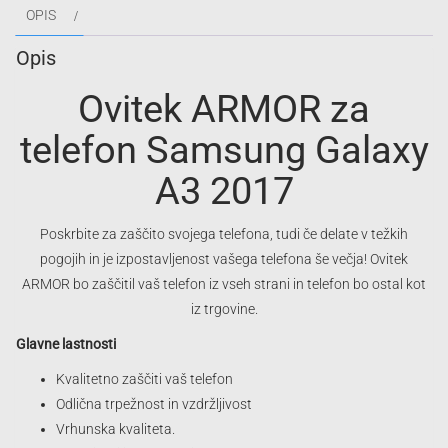
OPIS
Galaxy
A3
Opis
2017
količina
Ovitek ARMOR za
telefon Samsung Galaxy
A3 2017
Poskrbite za zaščito svojega telefona, tudi če delate v težkih
pogojih in je izpostavljenost vašega telefona še večja! Ovitek
ARMOR bo zaščitil vaš telefon iz vseh strani in telefon bo ostal kot
iz trgovine.
Glavne lastnosti
Kvalitetno zaščiti vaš telefon
Odlična trpežnost in vzdržljivost
Vrhunska kvaliteta.