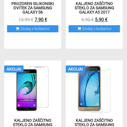
PROZOREN SILIKONSKI
KALJENO ZAŠČITNO
OVITEK ZA SAMSUNG
STEKLO ZA SAMSUNG
GALAXY S6
GALAXY A5 2017
Izvirna
Trenutna
Izvirna
Trenutna
15.99
€
7.90
€
6.90
€
5.90
€
cena
cena
cena
cena
Dodaj v košarico
Dodaj v košarico
je
je:
je
je:
bila:
7.90 €.
bila:
5.90 €.
15.99 €.
6.90 €.
AKCIJA!
AKCIJA!
KALJENO ZAŠČITNO
KALJENO ZAŠČITNO
STEKLO ZA SAMSUNG
STEKLO ZA SAMSUNG