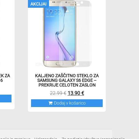
AKCIJA!
EK ZA
KALJENO ZAŠČITNO STEKLO ZA
16
SAMSUNG GALAXY S6 EDGE –
PREKRIJE CELOTEN ZASLON
nutna
Izvirna
Trenutna
22.99
€
13.90
€
a
cena
cena
Dodaj v košarico
je
je:
 €.
bila:
13.90 €.
22.99 €.