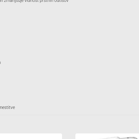
 in zmanjšuje vidnost prstnih odtisov
m
mestitve