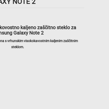
XY NOTE 2
na
ovostno kaljeno zaščitno steklo za
sung Galaxy Note 2
fona s vrhunskim visokokavostnim kaljenim zaščitnim
steklom.