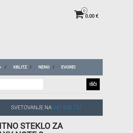
0
0.00 €
XBLITZ
NENO
EVOREI
IŠČI
SVETOVANJE NA
041 636 737
ITNO STEKLO ZA