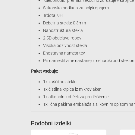
“Oleophobic” premaz: tekočino združuje v kapljice
Silikonska podlaga za boljši oprijem
Trdota: 9H
Debelina stekla: 0.3mm
Nanostruktura stekla
2.5D obdelava robov
Visoka odzivnost stekla
Enostavna namestitev
Pri namestitvi ne nastanejo mehurčki pod steklo
Paket vsebuje:
1x zaščitno steklo
1x čistilna krpica iz mikrovlaken
1x alkoholni robček za predčiščenje
1x lična pakirna embalaža s slikovnim opisom na
Podobni izdelki