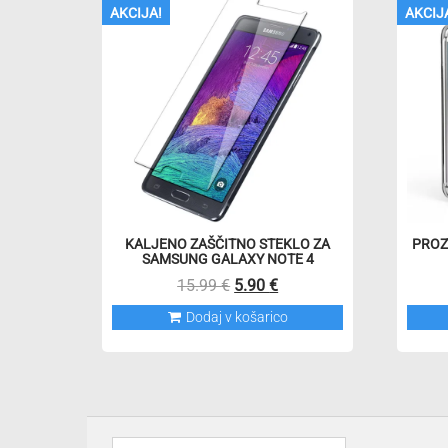
AKCIJA!
AKCIJ
KALJENO ZAŠČITNO STEKLO ZA
PROZ
SAMSUNG GALAXY NOTE 4
Izvirna
Trenutna
15.99
€
5.90
€
cena
cena
Dodaj v košarico
je
je:
bila:
5.90 €.
15.99 €.
Išči: