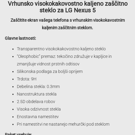
Vrhunsko visokokakovostno kaljeno zaščitno
steklo za LG Nexus 5
Zaščitite ekran vašega telefona s vrhunskim visokokavostnim
kaljenim zaščitnim steklom.
Glavne lastnosti:
Transparentno visokokakovostno kaljeno steklo
“Oleophobic” premaz: tekočino združuje v kapljice in
zmanjšuje vidnost prstnih odtisov
Silikonska podlaga za boljši oprijem
Trdota: 9H
Debelina stekla: 0.3mm
Nanostruktura stekla
2.5D obdelava robov
Visoka odzivnost stekla
Enostavna namestitev
Pri namestitvi ne nastanejo mehurčki pod steklom
Paket vsebuje: