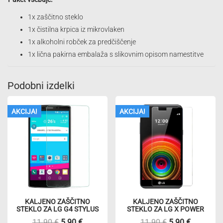
1x zaščitno steklo
1x čistilna krpica iz mikrovlaken
1x alkoholni robček za predčiščenje
1x lična pakirna embalaža s slikovnim opisom namestitve
Podobni izdelki
AKCIJA!
AKCIJA!
KALJENO ZAŠČITNO
KALJENO ZAŠČITNO
STEKLO ZA LG G4 STYLUS
STEKLO ZA LG X POWER
Izvirna
Trenutna
Izvirna
Trenutna
11.90
€
5.90
€
11.90
€
5.90
€