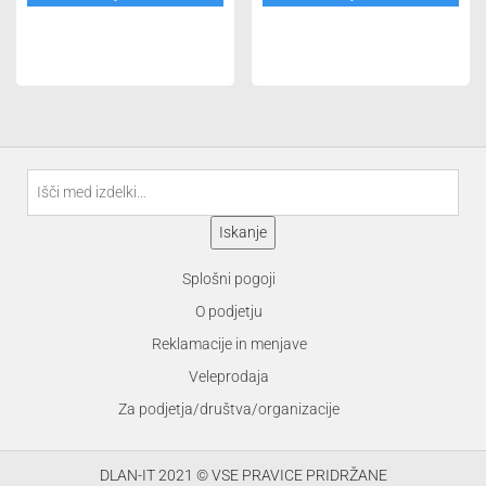
je
je:
je
je:
bila:
5.90 €.
bila:
5.90 €.
11.90 €.
11.90 €.
Išči:
Iskanje
Splošni pogoji
O podjetju
Reklamacije in menjave
Veleprodaja
Za podjetja/društva/organizacije
DLAN-IT 2021 © VSE PRAVICE PRIDRŽANE