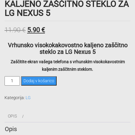
KALJENO ZAŠČITNO STEKLO ZA
LG NEXUS 5
Izvirna
Trenutna
11.90
€
5.90
€
cena
cena
Vrhunsko visokokakovostno kaljeno zaščitno
steklo za LG Nexus 5
je
je:
Zaščitite ekran vašega telefona s vrhunskim visokokavostnim
bila:
5.90 €.
kaljenim zaščitnim steklom.
11.90 €.
Kaljeno
Dodaj v košarico
zaščitno
steklo
Kategorija:
LG
za
LG
OPIS
Nexus
5
Opis
količina